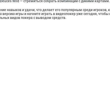
в Deuces Wild — стремиться собрать комбинации с дикими картами.
ние навыков и удачи, что делает его популярным среди игроков, 
ю версию игры и начните играть в видеопокер уже сегодня, чтобы
льных видов покера с выводом средств.