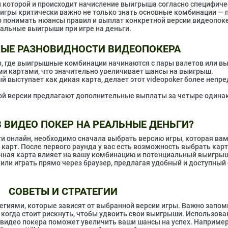
 которой и происходит начисление выигрыша согласно специфиче
игры критически важно не только знать основные комбинации — па
око понимать нюансы правил и выплат конкретной версии видеопоке
альные выигрыши при игре на деньги.
ЫЕ РАЗНОВИДНОСТИ ВИДЕОПОКЕРА
кер, где выигрышные комбинации начинаются с пары валетов или в
ими картами, что значительно увеличивает шансы на выигрыш.
ый выступает как дикая карта, делает этот videopoker более неп
той версии предлагают дополнительные выплаты за четыре одина
В ВИДЕО ПОКЕР НА РЕАЛЬНЫЕ ДЕНЬГИ?
ги онлайн, необходимо сначала выбрать версию игры, которая вам
 карт. После первого раунда у вас есть возможность выбрать кар
нная карта влияет на вашу комбинацию и потенциальный выигры
или играть прямо через браузер, предлагая удобный и доступный
СОВЕТЫ И СТРАТЕГИИ
тегиями, которые зависят от выбранной версии игры. Важно запом
когда стоит рискнуть, чтобы удвоить свои выигрыши. Использова
видео покера поможет увеличить ваши шансы на успех. Например, 