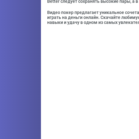
Better следует сохранять высокие пары, а 
Видео покер предлагает уникальное сочета
играть на деньги онлайн. Скачайте любиму
навыки и удачу в одном из самых увлекате