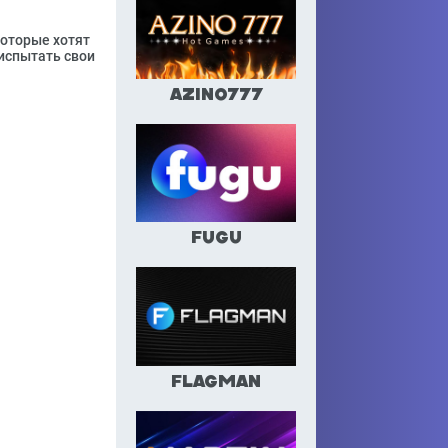
которые хотят
 испытать свои
Azino777
Fugu
Flagman