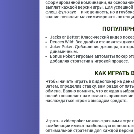
сформированной комбинации, на основании
выплат каждой версии игры. Для успешной 
флеш, фул-хаус — и их ценность, но и глуб
знание позволит максимизировать потенци
ПОПУЛЯРН
Jacks or Better: Классический видео по
Deuces Wild: Все двойки становятся дик
Joker Poker: Добавление джокера, котор
динамичным.
Bonus Poker: Игровые автоматы покер э
добавляя стратегии в игровой процесс.
КАК ИГРАТЬ 
Чтобы начать играть в видеопокер на день
Затем, определив ставку, вам раздают пять
обмена. Важно помнить, что каждая выбра
онлайн позволяет вам скачать приложение 
наслаждаться игрой с выводом средств.
Играть в videopoker можно с разными стра
комбинации имеют наибольшую ценность и 
оптимальной стратегии для каждой версии 