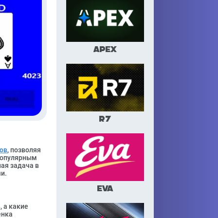
Apex
R7
ов
, позволяя
 популярным
ная задача в
и.
Eva
, а какие
енка