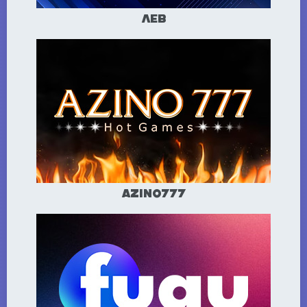
Лев
Azino777