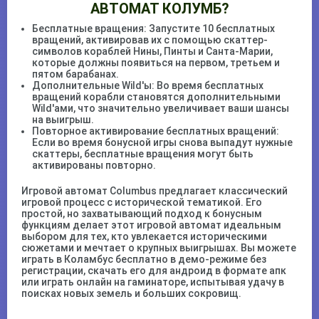
АВТОМАТ КОЛУМБ?
Бесплатные вращения: Запустите 10 бесплатных
вращений, активировав их с помощью скаттер-
символов кораблей Нины, Пинты и Санта-Марии,
которые должны появиться на первом, третьем и
пятом барабанах.
Дополнительные Wild'ы: Во время бесплатных
вращений корабли становятся дополнительными
Wild'ами, что значительно увеличивает ваши шансы
на выигрыш.
Повторное активирование бесплатных вращений:
Если во время бонусной игры снова выпадут нужные
скаттеры, бесплатные вращения могут быть
активированы повторно.
Игровой автомат Columbus предлагает классический
игровой процесс с исторической тематикой. Его
простой, но захватывающий подход к бонусным
функциям делает этот игровой автомат идеальным
выбором для тех, кто увлекается историческими
сюжетами и мечтает о крупных выигрышах. Вы можете
играть в Коламбус бесплатно в демо-режиме без
регистрации, скачать его для андроид в формате апк
или играть онлайн на гаминаторе, испытывая удачу в
поисках новых земель и больших сокровищ.