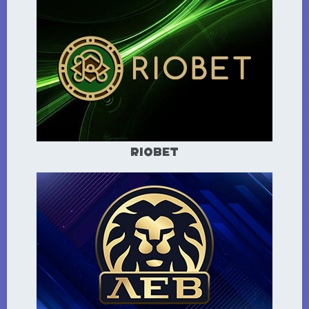
Riobet