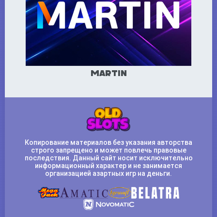
Martin
Копирование материалов без указания авторства
строго запрещено и может повлечь правовые
последствия. Данный сайт носит исключительно
информационный характер и не занимается
организацией азартных игр на деньги.