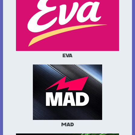
Eva
MAD